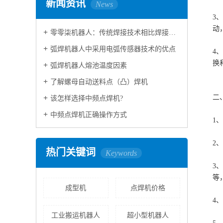
新闻资讯
News
3
动
零零柒机器人：传统焊接技术相比焊接机器人技术区别
弧焊机器人中采用电弧传感器技术的优点
4
换
弧焊机器人熔池温度因素
了解螺母自动送料点（凸）焊机
二
该怎样选择中频点焊机?
中频点焊机正确操作方式
1
2
热门关键词
Keywords
3
等
成型机
点焊机价格
4
工业搬运机器人
超小型机器人