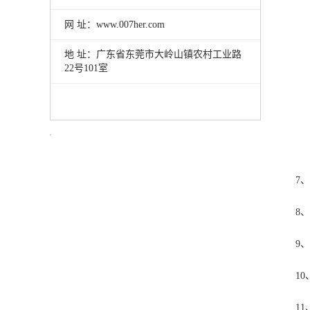
网 址：www.007her.com
地 址：
广东省东莞市大岭山镇农村工业路
22号101室
7
8
9、
1
1