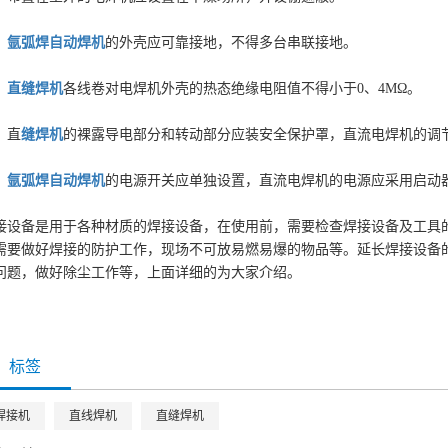
、
氩弧焊自动焊机
的外壳应可靠接地，不得多台串联接地。
、
直缝焊机
各线卷对电焊机外壳的热态绝缘电阻值不得小于0、4MΩ。
、直
缝焊机
的裸露导电部分和转动部分应装安全保护罩，直流电焊机的调
、
氩弧焊
自动焊机
的电源开关应单独设置，直流电焊机的电源应采用启动
接设备是用于各种材质的焊接设备，在使用前，需要检查焊接设备及工具
需要做好焊接的防护工作，现场不可放易燃易爆的物品等。延长焊接设备
问题，做好除尘工作等，上面详细的为大家介绍。
标签
焊接机
直线焊机
直缝焊机