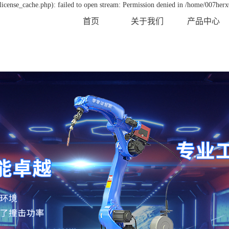
icense_cache.php): failed to open stream: Permission denied in /home/007her
首页
关于我们
产品中心