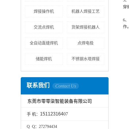
5
穿
焊接操作机
机器人焊接工艺
6
作
交流点焊机
货架焊接机器人
全自动直缝焊机
点焊电极
储能焊机
不锈钢水塔焊接
联系我们
Contact Us
东莞市零零柒智能装备有限公司
151123164
07
手 机：
Q Q：272794434