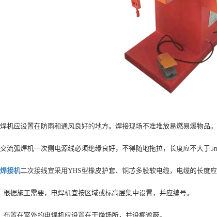
、焊机应设置在防雨和通风良好的地方。焊接现场不准堆放易燃易爆物品。
、交流弧焊机一次侧电源线必须绝缘良好，不得随地拖拉，长度应不大于5
焊接机
二次接线宜采用YHS型橡皮护套、铜芯多股软电缆，电缆的长度应
0、根据施工需要，电焊机宜按区域或标高层集中设置，并应编号。
1、布置在室外的电焊机应设置在干燥场所，并设棚遮蔽。