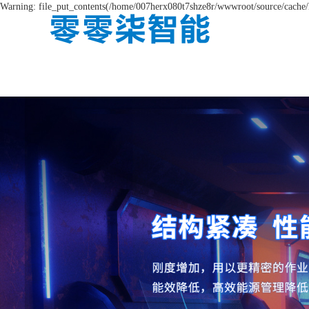
Warning: file_put_contents(/home/007herx080t7shze8r/wwwroot/source/cache/l