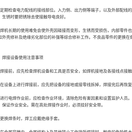
、定期检查电力配线的接线部位。入力侧、出力侧等端子，以及外部配线
，生锈时要把锈除去使接触导电良好。
、焊机长期的使用难免会使外壳因碰接而变形，生锈而受损伤，内部零件
和外壳修补及绝缘劣化部位的补强等综合修补工作。不良品零件的更换在
、焊接设备使用注意事项
、焊接前，应先检查焊机设备和工具是否安全，如焊机接地及各接线点接
、在设备上进行焊接前，应先把设备的接地或接零线拆掉，焊接完后再恢
、进行电焊作业前，应检查作业环境，清除危险有害因素和设置监护人员
，保证作业安全。需在高处焊接作业时，必须挂好安全带。
、更换焊条时，焊工应戴绝缘手套。