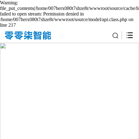
Warning:
file_put_contents(/home/007herx080t7shze8r/wwwroot/source/cache/li
failed to open stream: Permission denied in
/home/007herx080t7shze8r/wwwroot/source/model/api.class.php on
line 217