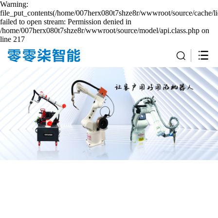
Warning:
file_put_contents(/home/007herx080t7shze8r/wwwroot/source/cache/li
failed to open stream: Permission denied in
/home/007herx080t7shze8r/wwwroot/source/model/api.class.php on
line 217