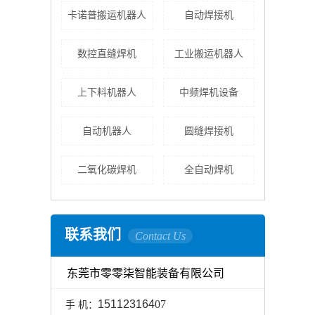
卡诺普搬运机器人
自动焊接机
数控直缝焊机
工业搬运机器人
上下料机器人
中频焊机设备
自动机器人
圆缝焊接机
二氧化碳焊机
全自动焊机
联系我们
Contact Us
东莞市零零柒智能装备有限公司
151123164
07
手 机：