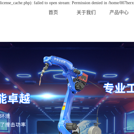
icense_cache.php): failed to open stream: Permission denied in /home/007her
首页
关于我们
产品中心