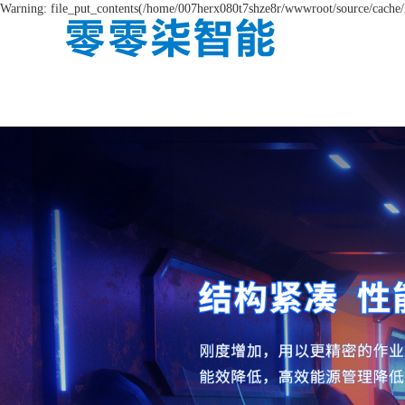
Warning: file_put_contents(/home/007herx080t7shze8r/wwwroot/source/cache/l