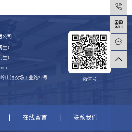
1
限公司
（蒋生）
（何生）
com
岭山镇农场工业路22号
微信号
在线留言
联系我们