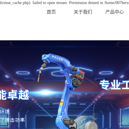
icense_cache.php): failed to open stream: Permission denied in /home/007her
首页
关于我们
产品中心