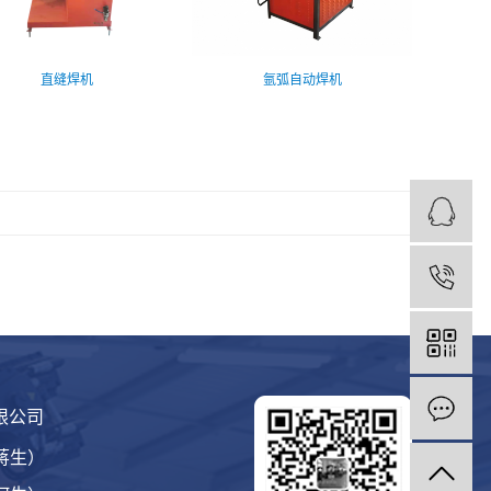
直缝焊机
氩弧自动焊机
1
限公司
（蒋生）