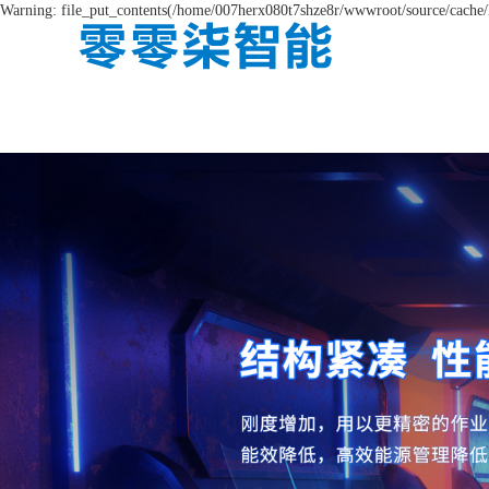
Warning: file_put_contents(/home/007herx080t7shze8r/wwwroot/source/cache/l