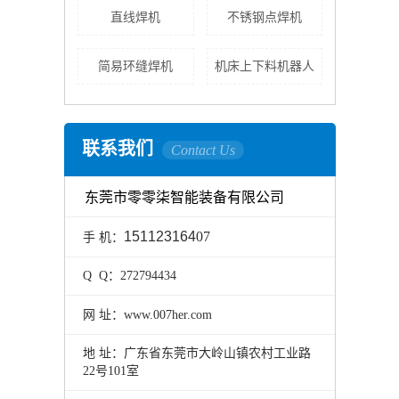
直线焊机
不锈钢点焊机
简易环缝焊机
机床上下料机器人
联系我们
Contact Us
东莞市零零柒智能装备有限公司
151123164
07
手 机：
Q Q：272794434
网 址：www.007her.com
地 址：
广东省东莞市大岭山镇农村工业路
22号101室