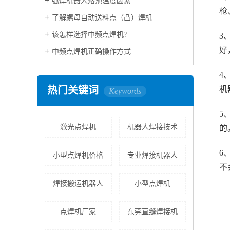
弧焊机器人熔池温度因素
枪
了解螺母自动送料点（凸）焊机
该怎样选择中频点焊机?
3
好
中频点焊机正确操作方式
4
热门关键词
机
Keywords
5
激光点焊机
机器人焊接技术
的
6
小型点焊机价格
专业焊接机器人
不
焊接搬运机器人
小型点焊机
点焊机厂家
东莞直缝焊接机