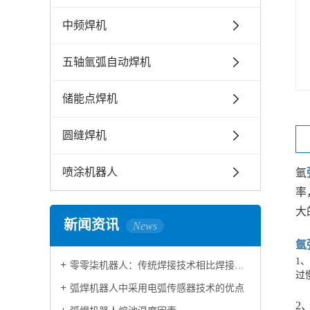
中频焊机
五轴氩弧自动焊机
储能点焊机
圆缝焊机
喷涂机器人
氩
率
大
新闻资讯
News
氩
1
零零柒机器人：传统焊接技术相比焊接机器人技术区别
过
弧焊机器人中采用电弧传感器技术的优点
2