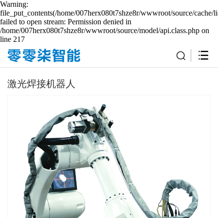
Warning:
file_put_contents(/home/007herx080t7shze8r/wwwroot/source/cache/li
failed to open stream: Permission denied in
/home/007herx080t7shze8r/wwwroot/source/model/api.class.php on
line 217
激光焊接机器人