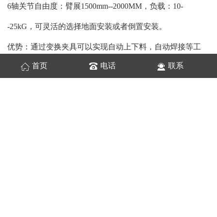
6轴关节自由度：臂展1500mm--2000MM，负载：10-
-25kG，可灵活的选择地面安装或者倒置安装。
优势：通过变换夹具可以实现自动上下料，自动焊接等工
首页
电话
联系
作，满足高难度的工艺要求。可轻易实现多机联动自动化生
产流水线的工业布局，Z 大程度节省人力和提高生产效益.
机器人是开源节流的得力助手，能有效减低单位制造成本，
提高生产效率；
高度柔性的机器人自动化焊接系统能根据市场需求的波动灵
活增减产量，还能加快产品转换；
机器人自动化系统的重复定位精度与一致性俱优，能长期确
保优质稳定的产品质量与工艺控制；