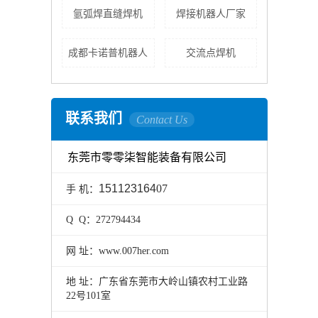
氩弧焊直缝焊机
焊接机器人厂家
成都卡诺普机器人
交流点焊机
联系我们
Contact Us
东莞市零零柒智能装备有限公司
151123164
07
手 机：
Q Q：272794434
网 址：www.007her.com
地 址：
广东省东莞市大岭山镇农村工业路
22号101室