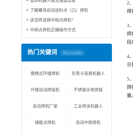
弧焊机器人熔池温度因素
2
了解螺母自动送料点（凸）焊机
焊
该怎样选择中频点焊机?
3
中频点焊机正确操作方式
焊
段
热门关键词
Keywords
4
示
便携式环缝焊机
东莞卡诺普机器人
5
焊
环缝自动焊接机
不锈钢水塔焊接
量
自动焊机厂家
工业喷涂机器人
储能点焊机
自动中频焊机