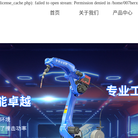
icense_cache.php): failed to open stream: Permission denied in /home/007her
首页
关于我们
产品中心