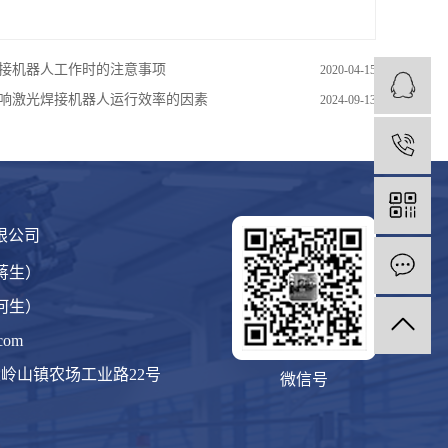
接机器人工作时的注意事项
2020-04-15
响激光焊接机器人运行效率的因素
2024-09-13
1
限公司
（蒋生）
（何生）
com
岭山镇农场工业路22号
微信号