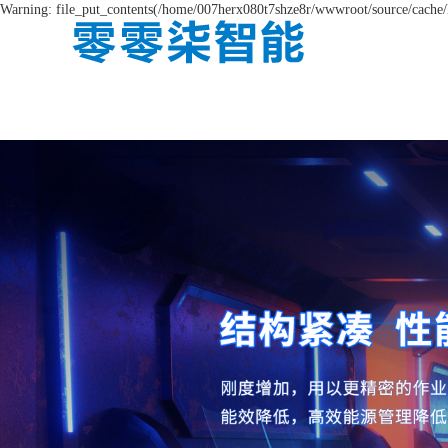
Warning: file_put_contents(/home/007herx080t7shze8r/wwwroot/source/cache/l