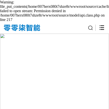
Warning:
file_put_contents(/home/007herx080t7shze8r/wwwroot/source/cache/li
failed to open stream: Permission denied in
/home/007herx080t7shze8r/wwwroot/source/model/api.class.php on
line 217