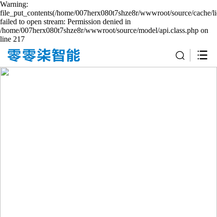
Warning:
file_put_contents(/home/007herx080t7shze8r/wwwroot/source/cache/li
failed to open stream: Permission denied in
/home/007herx080t7shze8r/wwwroot/source/model/api.class.php on
line 217