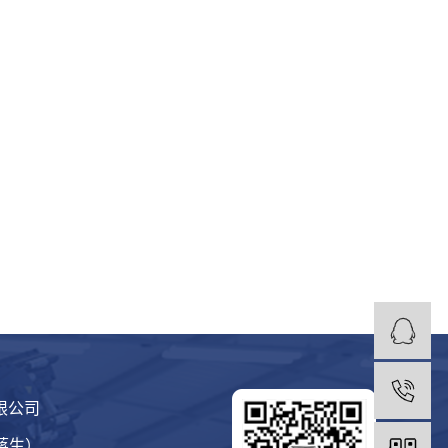
1
限公司
（蒋生）