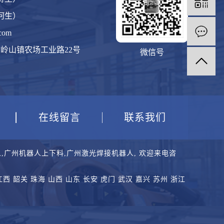
（何生）
com
岭山镇农场工业路22号
微信号
在线留言
联系我们
人
,
广州机器人上下料
,
广州激光焊接机器人
, 欢迎来电咨
江西
韶关
珠海
山西
山东
长安
虎门
武汉
嘉兴
苏州
浙江