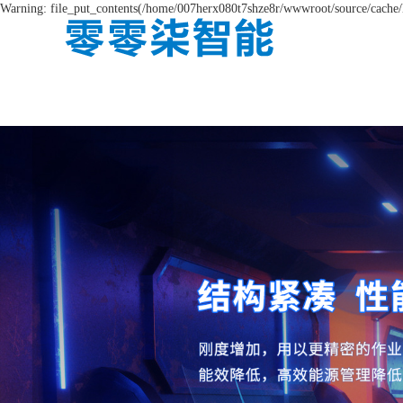
Warning: file_put_contents(/home/007herx080t7shze8r/wwwroot/source/cache/l