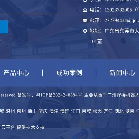
电话：13923782005
邮箱：272794434@qq.
地址：广东省东莞市大
101室
产品中心
成功案例
新闻中心
reserved 备案号：
粤ICP备2024248894号
主要从事于
广州焊接机器
城
温州
惠州
佛山
肇庆
清溪
清远
江门
南城
松岗
万江
湖北
湖南
祥云平台
提供技术支持