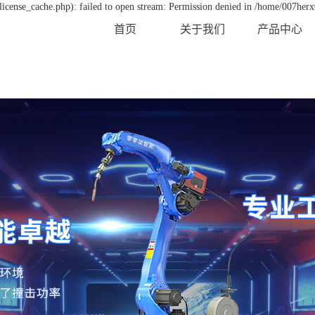
icense_cache.php): failed to open stream: Permission denied in /home/007her
首页
关于我们
产品中心