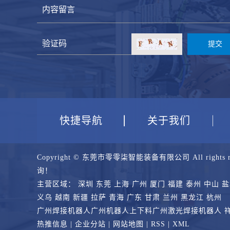
快捷导航
关于我们
Copyright © 东莞市零零柒智能装备有限公司 All rights 
询！
主营区域：
深圳
东莞
上海
广州
厦门
福建
泰州
中山
盐
义乌
越南
新疆
拉萨
青海
广东
甘肃
兰州
黑龙江
杭州
广州焊接机器人
广州机器人上下料
广州激光焊接机器人
热推信息
|
企业分站
|
网站地图
|
RSS
|
XML