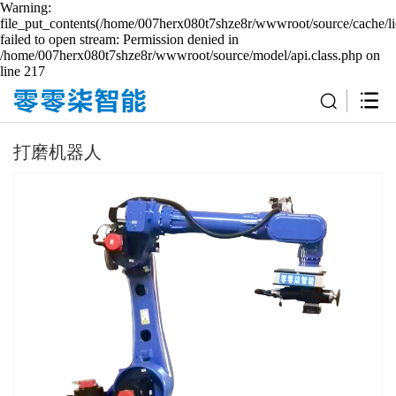
Warning:
file_put_contents(/home/007herx080t7shze8r/wwwroot/source/cache/li
failed to open stream: Permission denied in
/home/007herx080t7shze8r/wwwroot/source/model/api.class.php on
line 217
打磨机器人