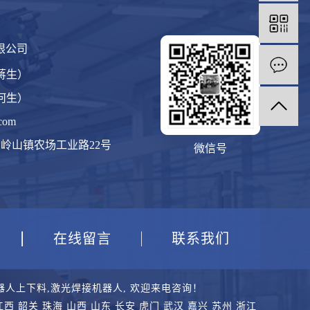
限公司
（蒋生）
（何生）
com
岭山镇农场工业路22号
微信号
在线留言
联系我们
器人上下料
,
激光焊接机器人
, 欢迎来电咨询！
江西
韶关
珠海
山西
山东
长安
虎门
武汉
嘉兴
苏州
浙江