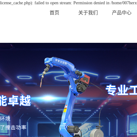
icense_cache.php): failed to open stream: Permission denied in /home/007her
首页
关于我们
产品中心