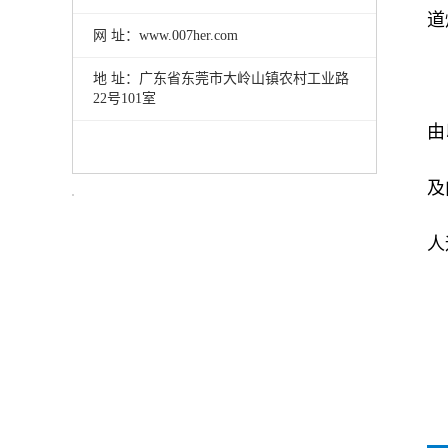
道
网 址：www.007her.com
地 址：
广东省东莞市大岭山镇农村工业路
22号101室
由
及
人