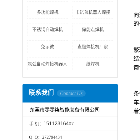
多功能焊机
卡诺普机器人焊接
向
的
不锈钢自动焊机
储能点焊机
免示教
直缝焊接机厂家
繁
结
氩弧自动焊接机器人
缝焊机
匍
联系我们
Contact Us
条
车
东莞市零零柒智能装备有限公司
着
151123164
07
手 机：
Q Q：272794434