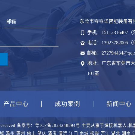
东莞市零零柒智能装备有
手机：15112316407
电话：13923782005
邮箱：272794434@qq.
地址：广东省东莞市大
101室
产品中心
成功案例
新闻中心
reserved 备案号：
粤ICP备2024248894号
主要从事于
焊接机器人
,
机
城
温州
惠州
佛山
肇庆
清溪
清远
江门
南城
松岗
万江
湖北
湖南