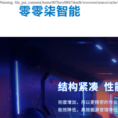
Warning: file_put_contents(/home/007herx080t7shze8r/wwwroot/source/cache/l