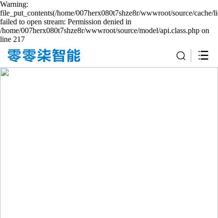
Warning:
file_put_contents(/home/007herx080t7shze8r/wwwroot/source/cache/li
failed to open stream: Permission denied in
/home/007herx080t7shze8r/wwwroot/source/model/api.class.php on
line 217