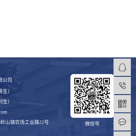
限公司
1
（蒋生）
（何生）
com
岭山镇农场工业路22号
微信号