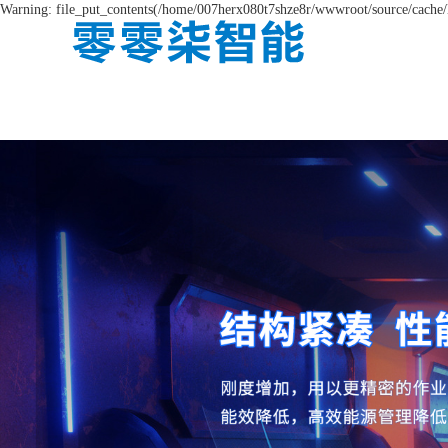
Warning: file_put_contents(/home/007herx080t7shze8r/wwwroot/source/cache/l