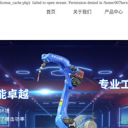
icense_cache.php): failed to open stream: Permission denied in /home/007her
首页
关于我们
产品中心