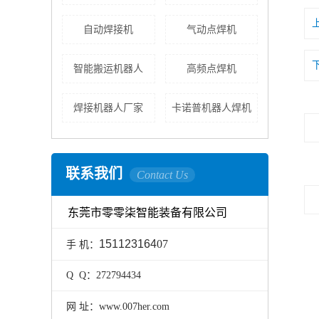
自动焊接机
气动点焊机
智能搬运机器人
高频点焊机
焊接机器人厂家
卡诺普机器人焊机
联系我们
Contact Us
东莞市零零柒智能装备有限公司
151123164
07
手 机：
Q Q：272794434
网 址：www.007her.com